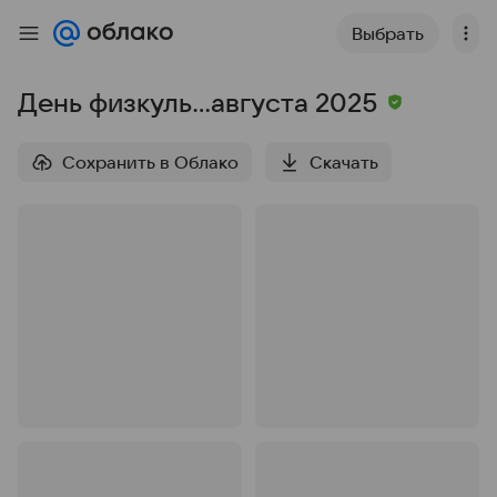
Выбрать
День физкуль...августа 2025
Сохранить в Облако
Скачать
IMG_5553
.
png
IMG_5558
.
PNG