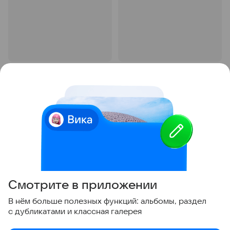
IMG_6487
.
png
IMG_6492
.
png
IMG_6507
.
PNG
IMG_6508
.
PNG
Смотрите в приложении
В нём больше полезных функций: альбомы, раздел
с дубликатами и классная галерея