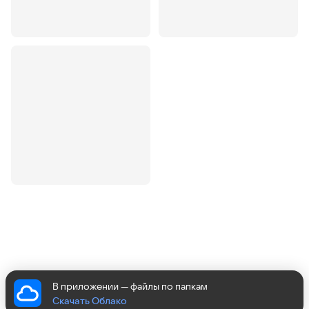
2.WDC WD1...
.
png
3.WDC WD102...
.
png
4.WDC WD102...
.
png
В приложении — файлы по папкам
Скачать Облако